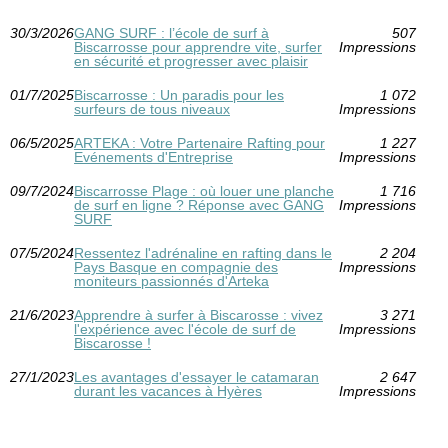
30/3/2026
GANG SURF : l’école de surf à
507
Biscarrosse pour apprendre vite, surfer
Impressions
en sécurité et progresser avec plaisir
01/7/2025
Biscarrosse : Un paradis pour les
1 072
surfeurs de tous niveaux
Impressions
06/5/2025
ARTEKA : Votre Partenaire Rafting pour
1 227
Evénements d'Entreprise
Impressions
09/7/2024
Biscarrosse Plage : où louer une planche
1 716
de surf en ligne ? Réponse avec GANG
Impressions
SURF
07/5/2024
Ressentez l'adrénaline en rafting dans le
2 204
Pays Basque en compagnie des
Impressions
moniteurs passionnés d'Arteka
21/6/2023
Apprendre à surfer à Biscarosse : vivez
3 271
l'expérience avec l'école de surf de
Impressions
Biscarosse !
27/1/2023
Les avantages d'essayer le catamaran
2 647
durant les vacances à Hyères
Impressions