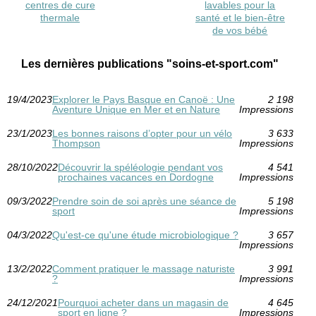
centres de cure
lavables pour la
thermale
santé et le bien-être
de vos bébé
Les dernières publications "soins-et-sport.com"
19/4/2023
Explorer le Pays Basque en Canoë : Une
2 198
Aventure Unique en Mer et en Nature
Impressions
23/1/2023
Les bonnes raisons d’opter pour un vélo
3 633
Thompson
Impressions
28/10/2022
Découvrir la spéléologie pendant vos
4 541
prochaines vacances en Dordogne
Impressions
09/3/2022
Prendre soin de soi après une séance de
5 198
sport
Impressions
04/3/2022
Qu'est-ce qu'une étude microbiologique ?
3 657
Impressions
13/2/2022
Comment pratiquer le massage naturiste
3 991
?
Impressions
24/12/2021
Pourquoi acheter dans un magasin de
4 645
sport en ligne ?
Impressions