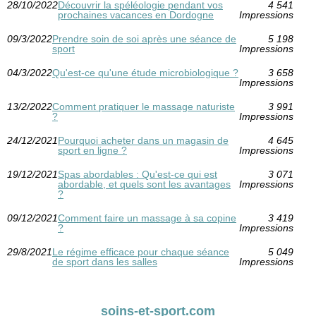
28/10/2022
Découvrir la spéléologie pendant vos
4 541
prochaines vacances en Dordogne
Impressions
09/3/2022
Prendre soin de soi après une séance de
5 198
sport
Impressions
04/3/2022
Qu'est-ce qu'une étude microbiologique ?
3 658
Impressions
13/2/2022
Comment pratiquer le massage naturiste
3 991
?
Impressions
24/12/2021
Pourquoi acheter dans un magasin de
4 645
sport en ligne ?
Impressions
19/12/2021
Spas abordables : Qu'est-ce qui est
3 071
abordable, et quels sont les avantages
Impressions
?
09/12/2021
Comment faire un massage à sa copine
3 419
?
Impressions
29/8/2021
Le régime efficace pour chaque séance
5 049
de sport dans les salles
Impressions
soins-et-sport.com