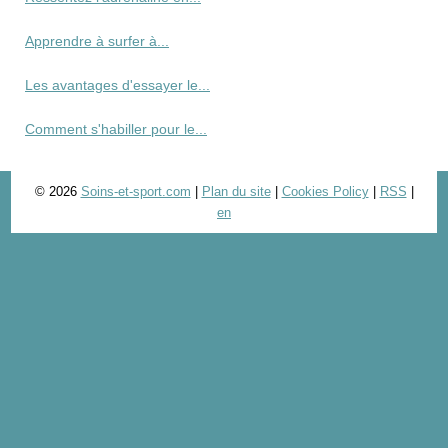
Apprendre à surfer à...
Les avantages d'essayer le...
Comment s'habiller pour le...
© 2026
Soins-et-sport.com
|
Plan du site
|
Cookies Policy
|
RSS
|
en